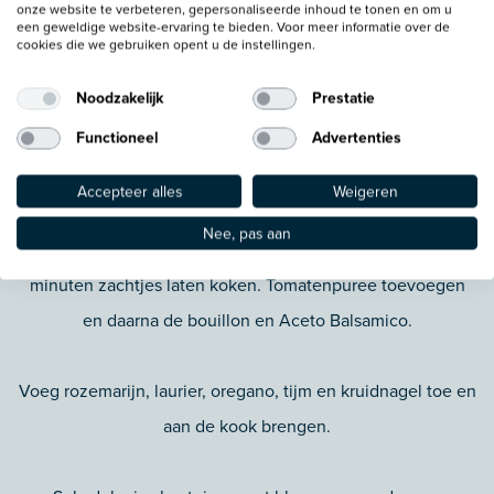
onze website te verbeteren, gepersonaliseerde inhoud te tonen en om u
een geweldige website-ervaring te bieden. Voor meer informatie over de
Snipper de ui en knoflook. Winterwortel schillen en in
cookies die we gebruiken opent u de instellingen.
dunne plakjes snijden. Champignons schoonmaken en in
Noodzakelijk
Prestatie
plakjes snijden.
Functioneel
Advertenties
Olie verhitten en hierin de ui en knoflook aanfruiten zonder
Accepteer alles
Weigeren
te kleuren. Daarna winterwortel en champignons
Nee, pas aan
toevoegen. Afblussen met rode wijn en gedurende 2
minuten zachtjes laten koken. Tomatenpuree toevoegen
en daarna de bouillon en Aceto Balsamico.
Voeg rozemarijn, laurier, oregano, tijm en kruidnagel toe en
aan de kook brengen.