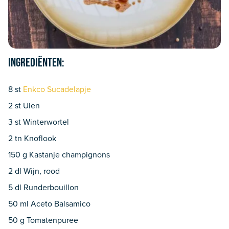
Ingrediënten:
8 st
Enkco Sucadelapje
2 st Uien
3 st Winterwortel
2 tn Knoflook
150 g Kastanje champignons
2 dl Wijn, rood
5 dl Runderbouillon
50 ml Aceto Balsamico
50 g Tomatenpuree