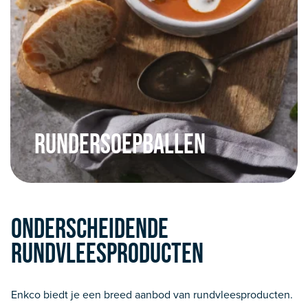
Rundersoepballen
Onderscheidende
rundvleesproducten
Enkco biedt je een breed aanbod van rundvleesproducten.