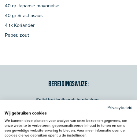
40 gr Japanse mayonaise
40 gr Sirachasaus
4 tk Koriander
Peper, zout
Bereidingswijze:
Snijd het buikspek in plakken.
Privacybeleid
Wij gebruiken cookies
Vermeng 10 gram van de suiker, vissaus en worcestersaus
We kunnen deze plaatsen voor analyse van onze bezoekersgegevens, om
onze website te verbeteren, gepersonaliseerde inhoud te tonen en om u
met elkaar. Voeg het spek toe aan dit mengsel en 15
een geweldige website-ervaring te bieden. Voor meer informatie over de
cookies die we gebruiken opent u de instellingen.