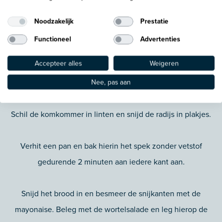
minuten laten staan.
Noodzakelijk
Prestatie
Rasp de limoen en pers deze uit. Meng het limoensap en -
Functioneel
Advertenties
rasp met de azijn, rest van de suiker en voeg daarna de olie
Accepteer alles
Weigeren
toe. Indien nodig op smaak brengen met peper en zout.
Vermeng deze dressing met de wortel.
Nee, pas aan
Schil de komkommer in linten en snijd de radijs in plakjes.
Verhit een pan en bak hierin het spek zonder vetstof
gedurende 2 minuten aan iedere kant aan.
Snijd het brood in en besmeer de snijkanten met de
mayonaise. Beleg met de wortelsalade en leg hierop de